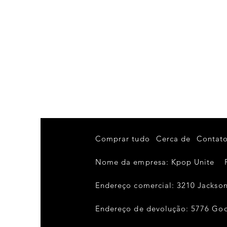
Comprar tudo
Cerca de
Contat
Nome da empresa: Kpop Unite
Endereço comercial: 3210 Jackson 
Endereço de devolução: 5776 Good