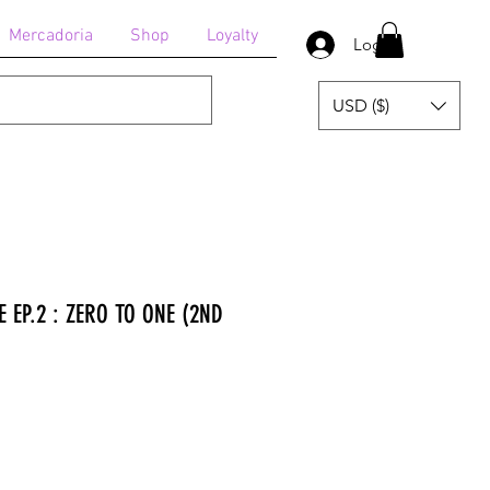
Mercadoria
Shop
Loyalty
Login
USD ($)
E EP.2 : ZERO TO ONE (2ND