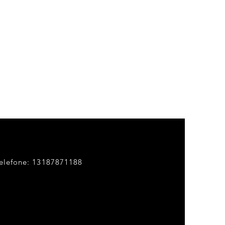
elefone: 13187871188