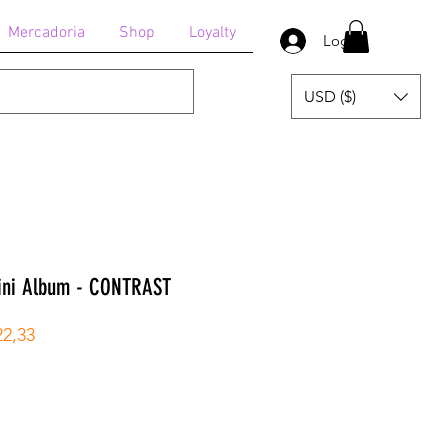
Mercadoria
Shop
Loyalty
Login
USD ($)
Mini Album - CONTRAST
Preço
22,33
l
promocional