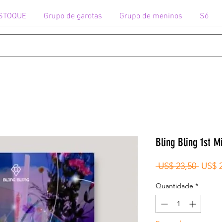
STOQUE
Grupo de garotas
Grupo de meninos
Só
Bling Bling 1st 
Preço
 US$ 23,50 
US$ 
norma
Quantidade
*