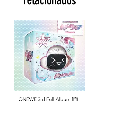
relacionados
ONEWE 3rd Full Album [面 :
ONEWE 3rd Full Album
Unknown Atlas] (Universe Ver.)
Unknown Atlas] (面 Ve
Preço
US$ 26,99