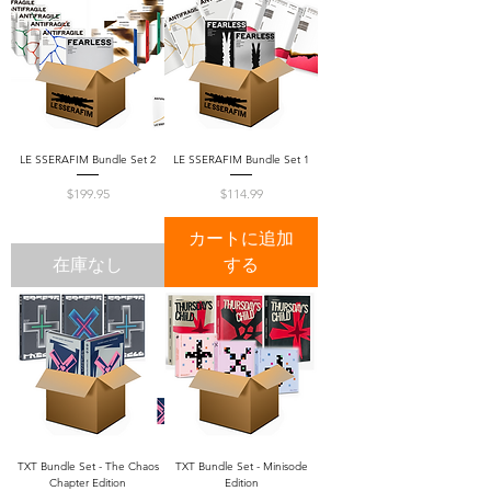
LE SSERAFIM Bundle Set 2
LE SSERAFIM Bundle Set 1
価格
価格
$199.95
$114.99
カートに追加
在庫なし
する
TXT Bundle Set - The Chaos
TXT Bundle Set - Minisode
Chapter Edition
Edition