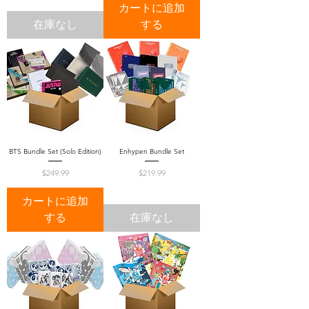
カートに追加
在庫なし
する
BTS Bundle Set (Solo Edition)
Enhypen Bundle Set
価格
価格
$249.99
$219.99
カートに追加
する
在庫なし