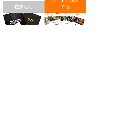
在庫なし
する
BTS Bundle Set - School
Loona Bundle Set - Solo
Trilogy Edition
Edition
価格
価格
$60.33
$224.99
カートに追加
する
在庫なし