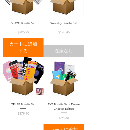
STAYC Bundle Set
Weeekly Bundle Set
価格
価格
$205.99
$170.45
カートに追加
する
在庫なし
TRI.BE Bundle Set
TXT Bundle Set - Dream
Chapter Edition
価格
$179.90
価格
$93.30
カートに追加