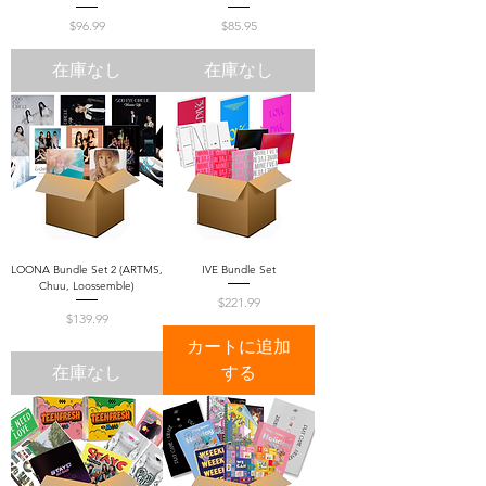
価格
価格
$96.99
$85.95
在庫なし
在庫なし
LOONA Bundle Set 2 (ARTMS,
IVE Bundle Set
Chuu, Loossemble)
価格
$221.99
価格
$139.99
カートに追加
在庫なし
する