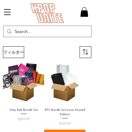
フィルター
Stray Kids Bundle Set
BTS Bundle Set (Love Yourself
Edition)
価格
$259.99
価格
$159.99