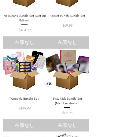
NewJeans Bundle Set (Get Up
Rocket Punch Bundle Set
Edition)
価格
$69.99
価格
$164.99
在庫なし
在庫なし
Weeekly Bundle Set
Stray Kids Bundle Set
(Member Version)
価格
$149.99
価格
$69.95
在庫なし
在庫なし