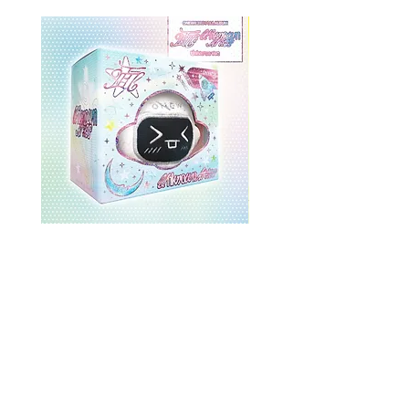
ONEWE 3rd Full Album [面 :
ONEWE 3rd Full Album
Unknown Atlas] (Universe Ver.)
Unknown Atlas] (面 Ve
価格
$26.99