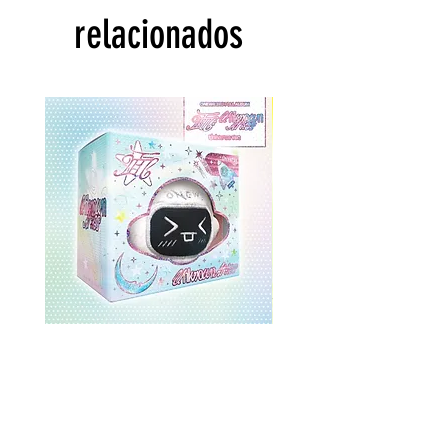
relacionados
ONEWE 3rd Full Album [面 :
ONEWE 3rd Full Album
Unknown Atlas] (Universe Ver.)
Unknown Atlas] (面 Ve
Precio
USD 26.99