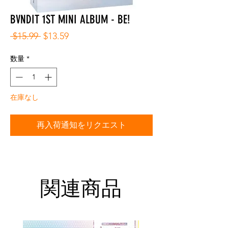
BVNDIT 1ST MINI ALBUM - BE!
通
セ
 $15.99 
$13.59
常
ー
価
ル
数量
*
格
価
格
在庫なし
再入荷通知をリクエスト
関連商品