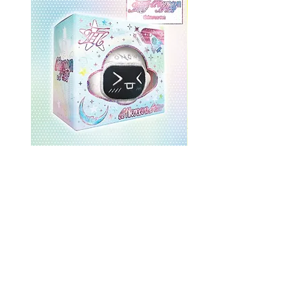
ONEWE 3rd Full Album [面 :
ONEWE 3rd Full Album
Unknown Atlas] (Universe Ver.)
Unknown Atlas] (面 Ve
価格
$26.99
返品規則
ストアポリシー
一括注文割引
すべて購入
約
コンタクト
よくある質問