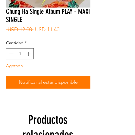
Chung Ha Single Album PLAY - MAXI
SINGLE
Precio
Precio
 USD 12.00 
USD 11.40
de
oferta
Cantidad
*
Agotado
Notificar al estar disponible
Productos
relacionados