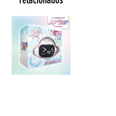
ONEWE 3rd Full Album [面 :
ONEWE 3rd Full Album
Unknown Atlas] (Universe Ver.)
Unknown Atlas] (面 Ve
Precio
USD 26.99