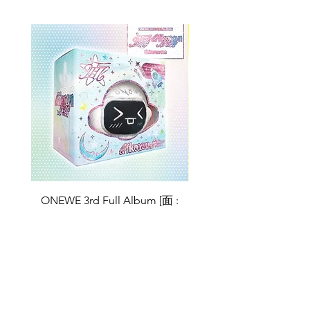
ONEWE 3rd Full Album [面 :
ONEWE 3rd Full Album
Unknown Atlas] (Universe Ver.)
Unknown Atlas] (面 Ve
Prix
26,99 $US