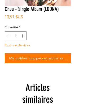
Chuu - Single Album (LOONA)
Prix
13,91 $US
Quantité
*
Rupture de stock
Me notifier lorsque cet article est disponible
Articles
similaires