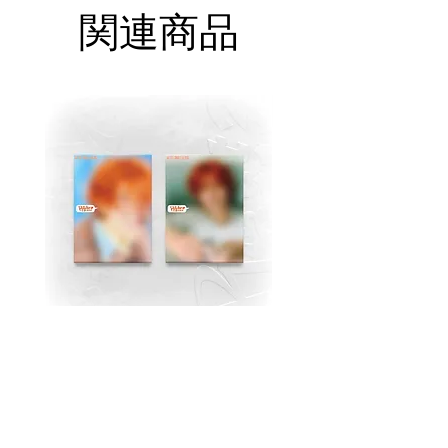
関連商品
MJ (Astro) Single Album
TAEMIN [PHASE I : S
[Right..?] (RANDOM))
Violence] (JEWEL Ve
価格
$18.99