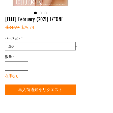
[ELLE] February (2021) IZ*ONE
通
セ
 $34.99 
$29.74
常
ー
価
ル
バージョン
*
格
価
格
数量
*
在庫なし
再入荷通知をリクエスト