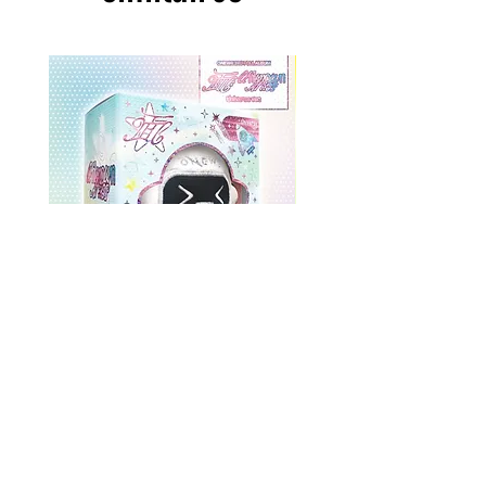
ONEWE 3rd Full Album [面 :
ONEWE 3rd Full Album
Unknown Atlas] (Universe Ver.)
Unknown Atlas] (面 Ve
Prix
26,99 $US