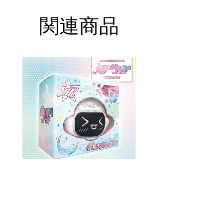
関連商品
ONEWE 3rd Full Album [面 :
ONEWE 3rd Full Album
Unknown Atlas] (Universe Ver.)
Unknown Atlas] (面 Ve
価格
$26.99