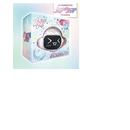
ONEWE 3rd Full Album [面 :
ONEWE 3rd Full Album
Unknown Atlas] (Universe Ver.)
Unknown Atlas] (面 Ve
価格
$26.99
返品規則
ストアポリシー
一括注文割引