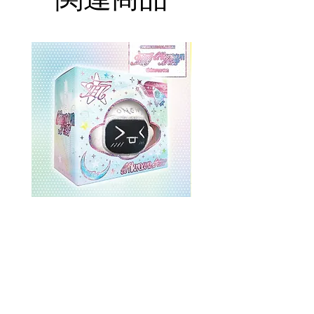
ONEWE 3rd Full Album [面 :
ONEWE 3rd Full Album
Unknown Atlas] (Universe Ver.)
Unknown Atlas] (面 Ve
価格
$26.99