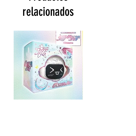
relacionados
ONEWE 3rd Full Album [面 :
ONEWE 3rd Full Album
Unknown Atlas] (Universe Ver.)
Unknown Atlas] (面 Ve
Precio
USD 26.99