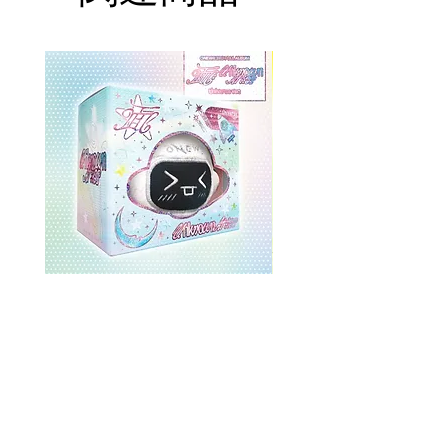
ONEWE 3rd Full Album [面 :
ONEWE 3rd Full Album
Unknown Atlas] (Universe Ver.)
Unknown Atlas] (面 Ve
価格
$26.99