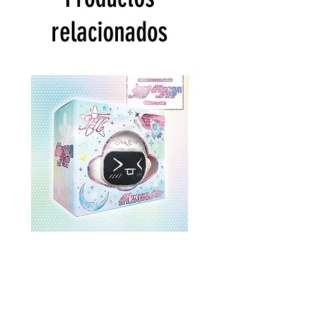
relacionados
ONEWE 3rd Full Album [面 :
ONEWE 3rd Full Album
Unknown Atlas] (Universe Ver.)
Unknown Atlas] (面 Ve
Precio
USD 26.99