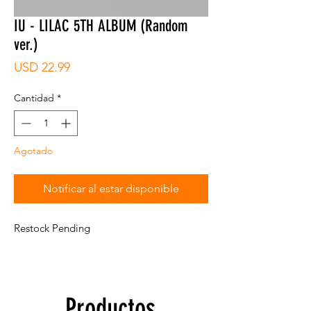
IU - LILAC 5TH ALBUM (Random
ver.)
Precio
USD 22.99
Cantidad
*
Agotado
Notificar al estar disponible
Restock Pending
Productos