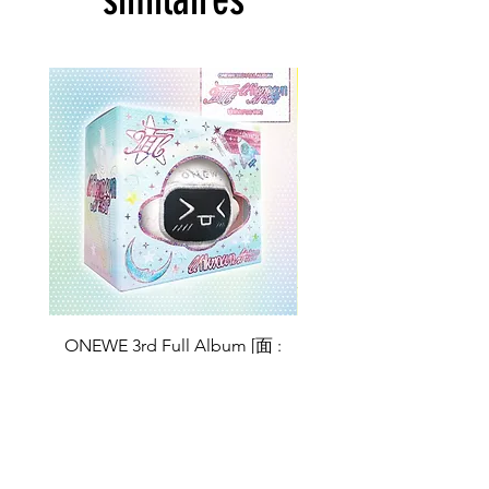
ONEWE 3rd Full Album [面 :
ONEWE 3rd Full Album
Unknown Atlas] (Universe Ver.)
Unknown Atlas] (面 Ve
Prix
26,99 $US