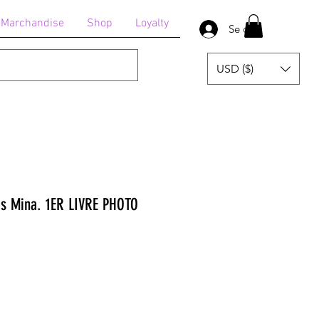
Marchandise
Shop
Loyalty
Se connecter
USD ($)
uis Mina. 1ER LIVRE PHOTO