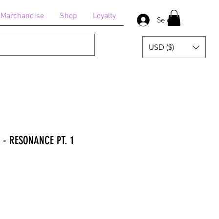
Marchandise
Shop
Loyalty
Se connecter
USD ($)
- RESONANCE PT. 1