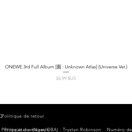
Aperçu rapide
ONEWE 3rd Full Album [面 : Unknown Atlas] (Universe Ver.)
Prix
26,99 $US
Q
Politique de retour
Politique du magasin
Propriétaire (Nom/DBA) : Trystan Robinson
Numéro de