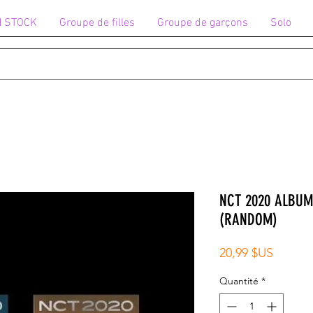
N STOCK
Groupe de filles
Groupe de garçons
Solo
NCT 2020 ALBUM 
(RANDOM)
Prix
20,99 $US
Quantité
*