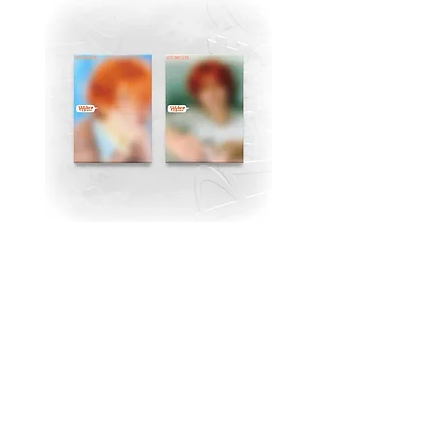
MJ (Astro) Single Album
TAEMIN [PHASE I : S
[Right..?] (RANDOM))
Violence] (JEWEL Ve
価格
$18.99
返品規則
ストアポリシー
一括注文割引