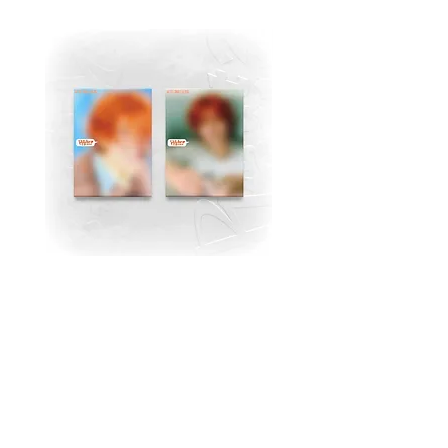
MJ (Astro) Single Album
TAEMIN [PHASE I : S
[Right..?] (RANDOM))
Violence] (JEWEL Ve
価格
$18.99