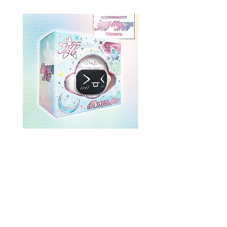
ONEWE 3rd Full Album [面 :
ONEWE 3rd Full Album
Unknown Atlas] (Universe Ver.)
Unknown Atlas] (面 Ve
価格
$26.99