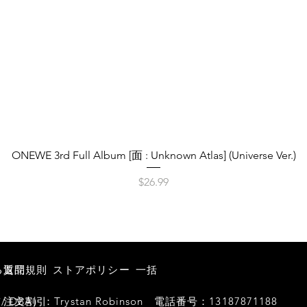
クイックビュー
ONEWE 3rd Full Album [面 : Unknown Atlas] (Universe Ver.)
価格
$26.99
る質問
返品規則
ストアポリシー
一括
BA）：Trystan Robinson
注文割引
電話番号：13187871188