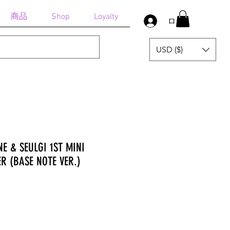
商品
Shop
Loyalty
ログイン
USD ($)
NE & SEULGI 1ST MINI
R (BASE NOTE VER.)