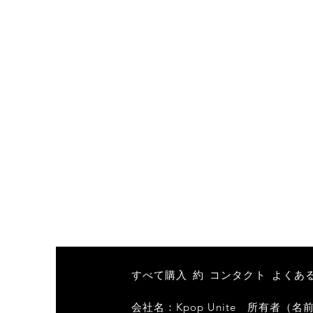
すべて購入
約
コンタクト
よくあ
会社名：Kpop Unite
所有者（名前/ D