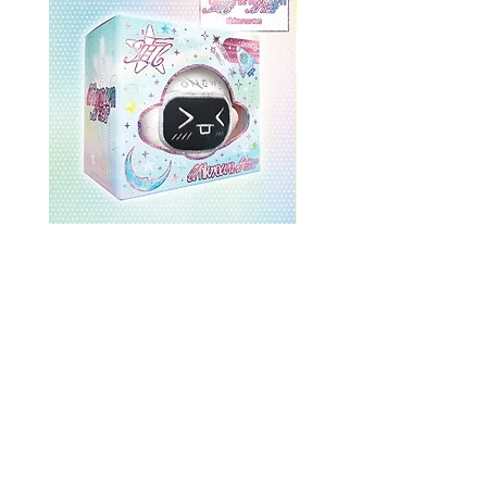
ONEWE 3rd Full Album [面 :
ONEWE 3rd Full Album
Unknown Atlas] (Universe Ver.)
Unknown Atlas] (面 Ve
価格
$26.99
返品規則
ストアポリシー
一括注文割引
すべて購入
約
コンタクト
よくある質問