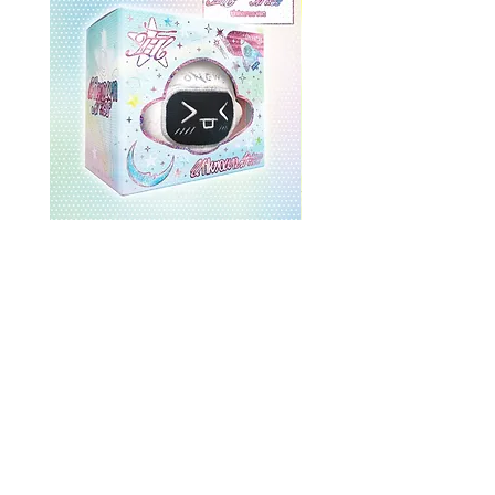
ONEWE 3rd Full Album [面 :
ONEWE 3rd Full Album
Unknown Atlas] (Universe Ver.)
Unknown Atlas] (面 Ve
価格
$26.99
返品規則
ストアポリシー
一括注文割引
すべて購入
約
コンタクト
よくある質問