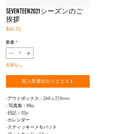
SEVENTEEN2021シーズンのご
挨拶
価
$46.55
格
数量
*
在庫なし
再入荷通知をリクエスト
-アウトボックス：260 x 210mm
- 写真集：88p
-日記：32p
-カレンダー
-スティッキーメモパッド