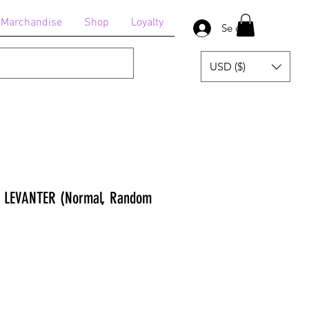
Marchandise
Shop
Loyalty
Se connecter
USD ($)
 : LEVANTER (Normal, Random