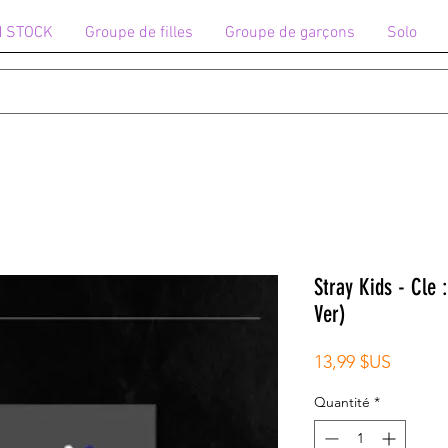
N STOCK
Groupe de filles
Groupe de garçons
Solo
Stray Kids - Cle
Ver)
Prix
13,99 $US
Quantité
*