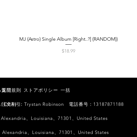
クイックビュー
MJ (Astro) Single Album [Right..?] (RANDOM))
価格
$18.99
る質問
返品規則
ストアポリシー
一括
BA）：Trystan Robinson
注文割引
電話番号：13187871188
exandria、Louisiana、71301、United States
exandria、Louisiana、71301、United States