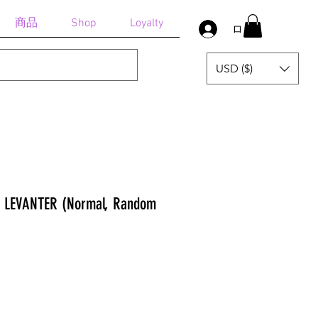
商品
Shop
Loyalty
ログイン
USD ($)
 : LEVANTER (Normal, Random