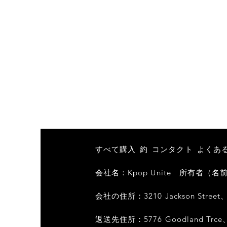
すべて購入
約
コンタクト
よくあ
会社名：Kpop Unite
所有者（名前/ D
会社の住所：3210 Jackson Street、Al
返送先住所：5776 Goodland Trce、Al