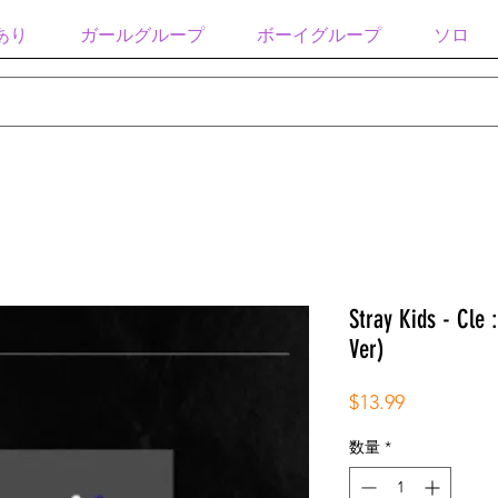
あり
ガールグループ
ボーイグループ
ソロ
Stray Kids - Cle
Ver)
価
$13.99
格
数量
*