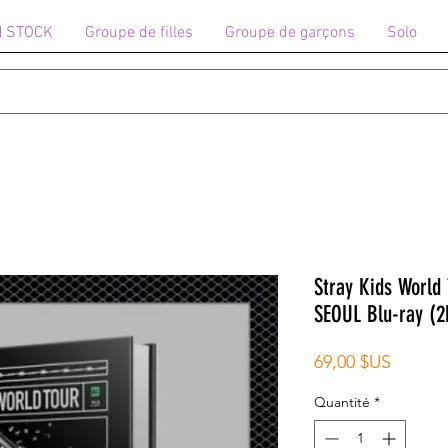
N STOCK
Groupe de filles
Groupe de garçons
Solo
Stray Kids World T
SEOUL Blu-ray (2
Prix
69,00 $US
Quantité
*