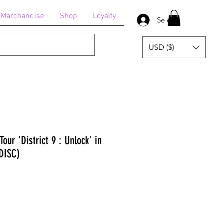
Marchandise
Shop
Loyalty
Se connecter
USD ($)
our 'District 9 : Unlock' in
DISC)