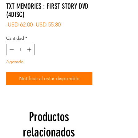
TXT MEMORIES : FIRST STORY DVD
(4DISC)
Precio
Precio
 USD 62.00 
USD 55.80
de
oferta
Cantidad
*
Agotado
Notificar al estar disponible
Productos
relacionados