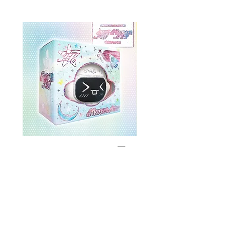
ONEWE 3rd Full Album [面 :
ONEWE 3rd Full Album
Unknown Atlas] (Universe Ver.)
Unknown Atlas] (面 Ve
Precio
USD 26.99