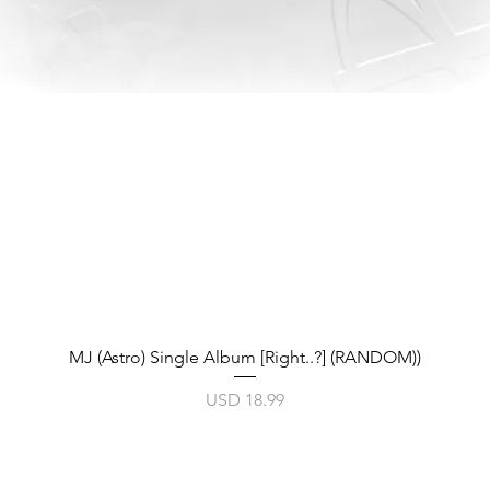
Vista rápida
MJ (Astro) Single Album [Right..?] (RANDOM))
Precio
USD 18.99