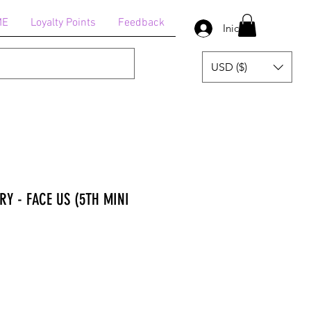
ME
Loyalty Points
Feedback
Iniciar sesión
USD ($)
ERY - FACE US (5TH MINI