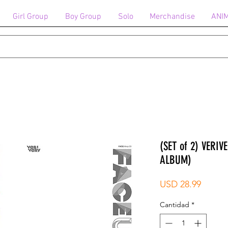
Girl Group
Boy Group
Solo
Merchandise
ANI
(SET of 2) VERIV
ALBUM)
Precio
USD 28.99
Cantidad
*