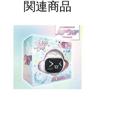
関連商品
ONEWE 3rd Full Album [面 :
ONEWE 3rd Full Album
Unknown Atlas] (Universe Ver.)
Unknown Atlas] (面 Ve
価格
$26.99