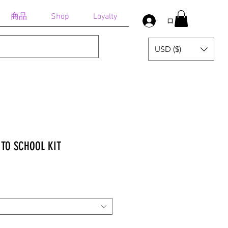
商品
Shop
Loyalty
ログイン
USD ($)
 TO SCHOOL KIT