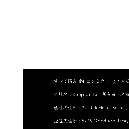
すべて購入
約
コンタクト
よくあ
会社名：Kpop Unite
所有者（名前/ D
会社の住所：3210 Jackson Street、Al
返送先住所：5776 Goodland Trce、Al