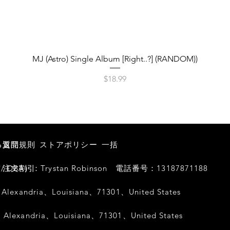
クイックビュー
MJ (Astro) Single Album [Right..?] (RANDOM))
価格
$18.99
る質問
返品規則
ストアポリシー
一括
BA）：Trystan Robinson
注文割引
電話番号：13187871188
exandria、Louisiana、71301、United States
exandria、Louisiana、71301、United States