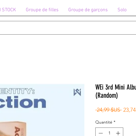
N STOCK
Groupe de filles
Groupe de garçons
Solo
WEi 3rd Mini Alb
(Random)
Prix
 24,99 $US 
23,7
origin
Quantité
*