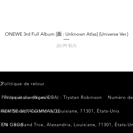
Aperçu rapide
ONEWE 3rd Full Album [面 : Unknown Atlas] (Universe Ver.)
Prix
26,99 $US
Q
Politique de retour
Politique du magasin
Propriétaire (Nom/DBA) : Trystan Robinson
Numéro de
kson Street, Alexandria, Louisiane, 71301, États-Unis
REMISE SUR COMMANDE
5776 Goodland Trce, Alexandria, Louisiane, 71301, États-Un
EN GROS