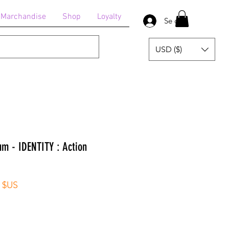
Marchandise
Shop
Loyalty
Se connecter
USD ($)
um - IDENTITY : Action
Prix
4 $US
al
promotionnel