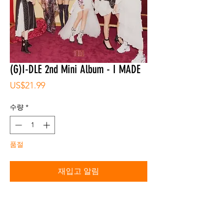
(G)I-DLE 2nd Mini Album - I MADE
가
US$21.99
격
수량
*
품절
재입고 알림