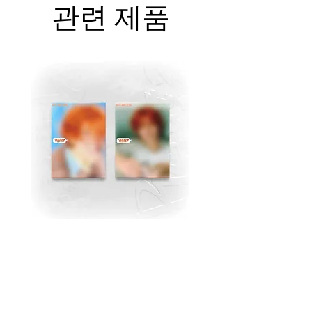
관련 제품
MJ (Astro) Single Album
TAEMIN [PHASE I : S
[Right..?] (RANDOM))
Violence] (JEWEL Ve
가격
US$18.99