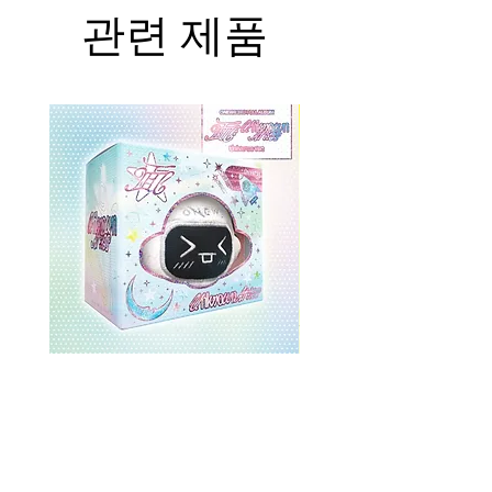
관련 제품
ONEWE 3rd Full Album [面 :
ONEWE 3rd Full Album
Unknown Atlas] (Universe Ver.)
Unknown Atlas] (面 Ve
가격
US$26.99