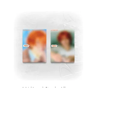
MJ (Astro) Single Album
TAEMIN [PHASE I : S
[Right..?] (RANDOM))
Violence] (JEWEL Ve
가격
US$18.99