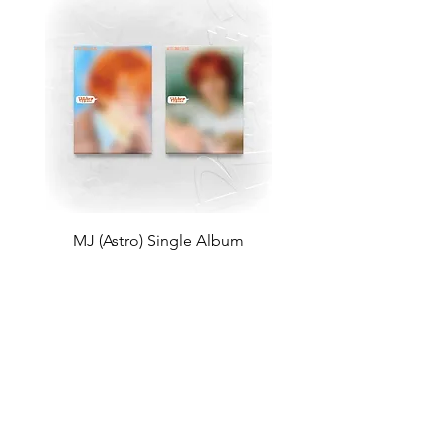
MJ (Astro) Single Album
TAEMIN [PHASE I : S
[Right..?] (RANDOM))
Violence] (JEWEL Ve
가격
US$18.99
Return Policy
Store Policy
Shop All
About
Contact
FAQ