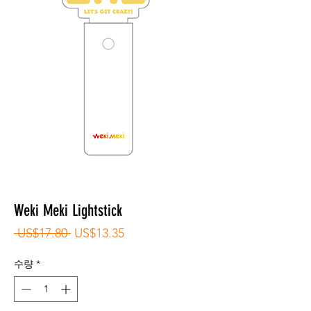
Weki Meki Lightstick
일
할
 US$17.80 
US$13.35
반
인
가
가
수량
*